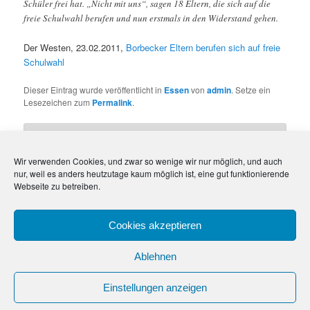
Schüler frei hat. „Nicht mit uns“, sagen 18 Eltern, die sich auf die
freie Schulwahl berufen und nun erstmals in den Widerstand gehen.
Der Westen, 23.02.2011,
Borbecker Eltern berufen sich auf freie
Schulwahl
Dieser Eintrag wurde veröffentlicht in
Essen
von
admin
. Setze ein
Lesezeichen zum
Permalink
.
Schreibe einen Kommentar
Wir verwenden Cookies, und zwar so wenige wir nur möglich, und auch
Du musst
angemeldet
sein, um einen Kommentar
nur, weil es anders heutzutage kaum möglich ist, eine gut funktionierende
Webseite zu betreiben.
abzugeben.
Cookies akzeptieren
Diese Website verwendet Akismet, um Spam zu reduzieren.
Erfahre, wie deine Kommentardaten verarbeitet werden.
Ablehnen
Einstellungen anzeigen
Kontakt | Impressum | Datenschutz
Stolz präsentiert von WordPress