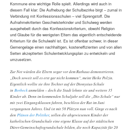
Kommune eine wichtige Rolle spielt. Allerdings wird auch in
diesem Fall klar: Die Aufhebung der Schulbezirke birgt – zumal in
Verbindung mit Konfessionsschulen – viel Sprengstoff. Die
Aufnahmekriterien Geschwisterkinder und Schulweg werden
ausgehebelt durch das Konfessionskriterium, obwohl Religion
und Glaube für die wenigsten Eltern das eigentlich entscheidende
Kriterium für die Schulwahl ist.
Es ist offenbar schwer, in dieser
Gemengelage einen nachhaltigen, kosteneffizienten und von allen
Seiten akzeptierten Schulentwicklungsplan zu entwickeln und
umzusetzen.
Zur Not würden die Eltern sogar vor dem Rathaus demonstrieren.
„Doch soweit soll es erst gar nicht kommen“, meint Heike Polzin.
Eigentlich wollte sie ihre Tochter auf der Dionysius-Schule
in
Borbeck
anmelden – doch die Stadt lehnte sie und weitere 35
Kinder ab. Denn im kommenden Schuljahr soll die „Dio-Schule“ nur
mit zwei Eingangsklassen fahren, beschloss der Rat im Juni
vergangenen Jahres. Und ist mit 58 Plätzen nun voll. Ginge es nach
den
Plänen der Politiker
, sollen die abgewiesenen Kinder der
katholischen Grundschule eine eigene Klasse auf der städtischen
Dürer-Gemeinschaftsgrundschule bilden, die noch Kapazität für 20