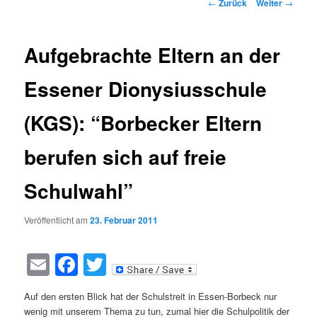
Beitragsnavigation
←
Zurück
Weiter
→
Aufgebrachte Eltern an der
Essener Dionysiusschule
(KGS): “Borbecker Eltern
berufen sich auf freie
Schulwahl”
Veröffentlicht am
23. Februar 2011
Email
Facebook
Twitter
Auf den ersten Blick hat der Schulstreit in Essen-Borbeck nur
wenig mit unserem Thema zu tun, zumal hier die Schulpolitik der