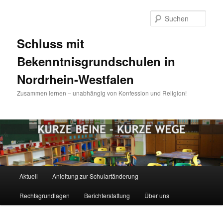
Zum
Inhalt
Such
wechseln
Schluss mit
Bekenntnisgrundschulen in
Nordrhein-Westfalen
Zusammen lernen – unabhängig von Konfession und Religion!
Hauptmenü
Aktuell
Anleitung zur Schulartänderung
Rechtsgrundlagen
Berichterstattung
Über uns