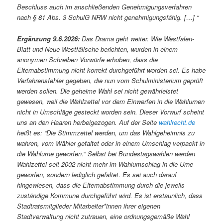
Beschluss auch im anschließenden Genehmigungsverfahren
nach § 81 Abs. 3 SchulG NRW nicht genehmigungsfähig. […] “
Ergänzung 9.6.2026:
Das Drama geht weiter. Wie Westfalen-
Blatt und Neue Westfälische berichten, wurden in einem
anonymen Schreiben Vorwürfe erhoben, dass die
Elternabstimmung nicht korrekt durchgeführt worden sei. Es habe
Verfahrensfehler gegeben, die nun vom Schulministerium geprüft
werden sollen. Die geheime Wahl sei nicht gewährleistet
gewesen, weil die Wahlzettel vor dem Einwerfen in die Wahlurnen
nicht in Umschläge gesteckt worden sein. Dieser Vorwurf scheint
uns an den Haaren herbeigezogen. Auf der Seite
wahlrecht.de
heißt es: “Die Stimmzettel werden, um das Wahlgeheimnis zu
wahren, vom Wähler gefaltet oder in einem Umschlag verpackt in
die Wahlurne geworfen.
“
Selbst bei Bundestagswahlen werden
Wahlzettel seit 2002 nicht mehr im Wahlumschlag in die Urne
geworfen, sondern lediglich gefaltet
.
Es sei auch darauf
hingewiesen, dass die Elternabstimmung durch die jeweils
zuständige Kommune durchgeführt wird. Es ist erstaunlich, dass
Stadtratsmitglieder Mitarbeiter*innen ihrer eigenen
Stadtverwaltung nicht zutrauen, eine ordnungsgemäße Wahl