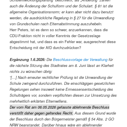
auch die Änderung der Schulform und der Schulart. § 81 ist die
allgemeine Organisationsnorm; er kann aber nicht dazu benutzt
werden, die ausdrückliche Regelung in § 27 für die Umwandlung
von Grundschulen nach Elternabstimmung auszuhebeln.
Herr Peters, ist es denn so schwer, anzuerkennen, dass die
CDU-Fraktion nicht in voller Kenntnis der Gesetzeslage
abgestimmt hat, und dass es ein Fehler war, ausgerechnet diese
Entscheidung mit der AfD durchzudrücken?
Ergänzung 1.6.2026:
Die
Beschlussvorlage der Verwaltung
für
die nächste Sitzung des Stadtrates am 8. Juni lässt an Klarheit
nichts zu wünschen übrig:
“[…] Nach erneuter rechtlicher Prüfung ist die Umwandlung der
Schule zwingend durchzuführen. Die einschlägigen gesetzlichen
Regelungen sehen insoweit keine Ermessensentscheidung des
Schulträgers vor, sondern verpflichten diesen zur Umsetzung des
mehrheitlich erklärten Elternwillens.
Der vom Rat am 06.05.2026 gefasste ablehnende Beschluss
verstößt daher gegen geltendes Recht.
Aus diesem Grund wurde
der Beschluss durch den Bürgermeister gemäß § 54 Abs. 2 GO
NRW beanstandet. Darüber hinaus wäre ein ablehnender