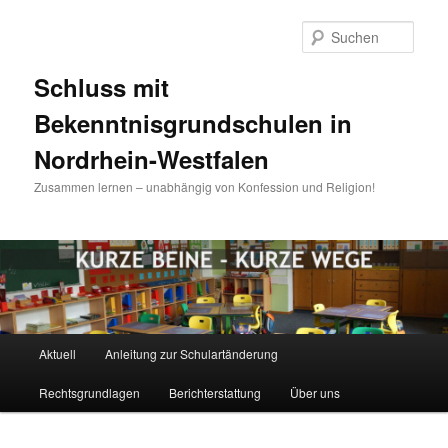
Zum
Inhalt
Such
wechseln
Schluss mit
Bekenntnisgrundschulen in
Nordrhein-Westfalen
Zusammen lernen – unabhängig von Konfession und Religion!
Hauptmenü
Aktuell
Anleitung zur Schulartänderung
Rechtsgrundlagen
Berichterstattung
Über uns