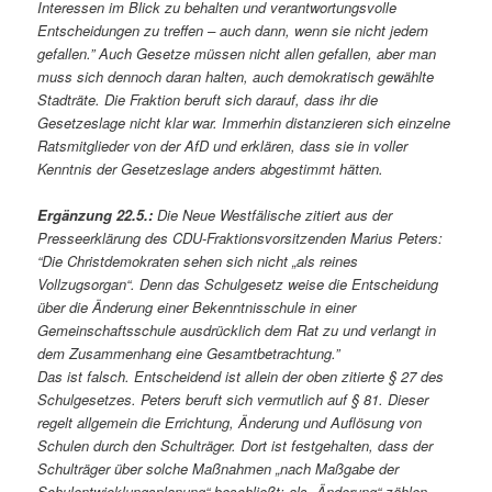
Interessen im Blick zu behalten und verantwortungsvolle
Entscheidungen zu treffen – auch dann, wenn sie nicht jedem
gefallen.” Auch Gesetze müssen nicht allen gefallen, aber man
muss sich dennoch daran halten, auch demokratisch gewählte
Stadträte. Die Fraktion beruft sich darauf, dass ihr die
Gesetzeslage nicht klar war. Immerhin distanzieren sich einzelne
Ratsmitglieder von der AfD und erklären, dass sie in voller
Kenntnis der Gesetzeslage anders abgestimmt hätten.
Ergänzung 22.5.:
Die Neue Westfälische zitiert aus der
Presseerklärung des CDU-Fraktionsvorsitzenden Marius Peters:
“Die Christdemokraten sehen sich nicht „als reines
Vollzugsorgan“. Denn das Schulgesetz weise die Entscheidung
über die Änderung einer Bekenntnisschule in einer
Gemeinschaftsschule ausdrücklich dem Rat zu und verlangt in
dem Zusammenhang eine Gesamtbetrachtung.”
Das ist falsch. Entscheidend ist allein der oben zitierte § 27 des
Schulgesetzes. Peters beruft sich vermutlich auf § 81. Dieser
regelt allgemein die Errichtung, Änderung und Auflösung von
Schulen durch den Schulträger. Dort ist festgehalten, dass der
Schulträger über solche Maßnahmen „nach Maßgabe der
Schulentwicklungsplanung“ beschließt; als „Änderung“ zählen