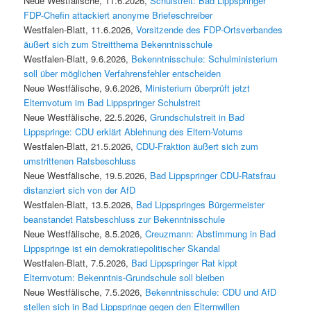
Neue Westfälische, 11.6.2026,
Schulstreit: Bad Lippspringer
FDP-Chefin attackiert anonyme Briefeschreiber
Westfalen-Blatt, 11.6.2026,
Vorsitzende des FDP-Ortsverbandes
äußert sich zum Streitthema Bekenntnisschule
Westfalen-Blatt, 9.6.2026,
Bekenntnisschule: Schulministerium
soll über möglichen Verfahrensfehler entscheiden
Neue Westfälische, 9.6.2026,
Ministerium überprüft jetzt
Elternvotum im Bad Lippspringer Schulstreit
Neue Westfälische, 22.5.2026,
Grundschulstreit in Bad
Lippspringe: CDU erklärt Ablehnung des Eltern-Votums
Westfalen-Blatt, 21.5.2026,
CDU-Fraktion äußert sich zum
umstrittenen Ratsbeschluss
Neue Westfälische, 19.5.2026,
Bad Lippspringer CDU-Ratsfrau
distanziert sich von der AfD
Westfalen-Blatt, 13.5.2026,
Bad Lippspringes Bürgermeister
beanstandet Ratsbeschluss zur Bekenntnisschule
Neue Westfälische, 8.5.2026,
Creuzmann: Abstimmung in Bad
Lippspringe ist ein demokratiepolitischer Skandal
Westfalen-Blatt, 7.5.2026,
Bad Lippspringer Rat kippt
Elternvotum: Bekenntnis-Grundschule soll bleiben
Neue Westfälische, 7.5.2026,
Bekenntnisschule: CDU und AfD
stellen sich in Bad Lippspringe gegen den Elternwillen