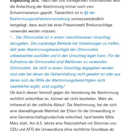
Ergänzung 28.6.
: Nach den uns vorliegenden Informationen wird
die Anfechtung der Abstimmung immer noch vom
Schulministerium geprüft. Tatsächlich ist in
§8 der
Bestimmungsverfahrensverordnung
unmissverständlich
festgelegt, dass auch bei einer Präsenzwahl Briefumschläge
verwendet werden müssen:
“
… Der Stimmzettel ist in einem verschlossenen Umschlag
abzugeben. Die zuständige Behörde hat Vorkehrungen zu treffen,
daß jeder Abstimmungsberechtigte den Stimmzettel
unbeobachtet ausfüllen und in den Umschlag legen kann. Für die
Aufnahme der Stimmzettel sind Wahlurnen zu verwenden.
Stimmzettel, die nicht in einem Umschlag abgegeben worden
sind oder bei denen die Geheimhaltung nicht gewahrt ist oder aus
denen sich der Wille der Abstimmungsberechtigten nicht
zweifelsfrei ergibt, sind ungültig
.
“
Ob durch diesen Verstoß gegen die Verordnung die Abstimmung
rechtlich anfechtbar ist, können wir nicht beurteilen. Mehr als
irritierend ist der zeitliche Ablauf: Die Abstimmung, bei der sich
eine überwältigende Mehrheit der Eltern für die Umwandlung in
eine Gemeinschaftsgrundschule entschied, fand bereits Mitte
März statt. Am 6.5. lehnte eine Ratsmehrheit mit Stimmen von
CDU und AFD die Umwandlung ohne rechtliche Grundlage ab.