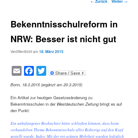
Beitragsnavigation
←
Zurück
Weiter
→
Bekenntnisschulreform in
NRW: Besser ist nicht gut
Veröffentlicht am
18. März 2015
Email
Facebook
Twitter
Bonn, 18.3.2015 (ergänzt am 20.3.2015)
Ein Artikel zur heutigen Gesetzesänderung zu
Bekenntnisschulen in der
Westdeutschen Zeitung
bringt es auf
den Punkt:
Ein unbefangener Beobachter hätte schließen können, dass beim
verhandelten Thema Bekenntnisschule alles Bisherige auf den Kopf
gestellt wurde. Indes: Mit der rot-grünen Mehrheit wurden lediglich