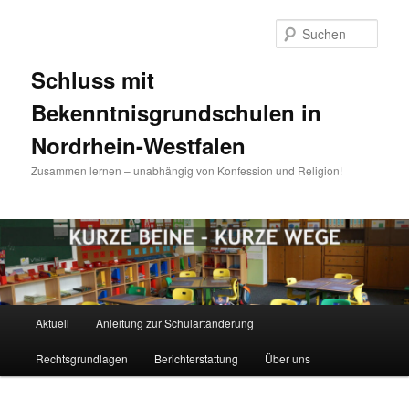
Zum
Inhalt
Such
wechseln
Schluss mit
Bekenntnisgrundschulen in
Nordrhein-Westfalen
Zusammen lernen – unabhängig von Konfession und Religion!
Hauptmenü
Aktuell
Anleitung zur Schulartänderung
Rechtsgrundlagen
Berichterstattung
Über uns