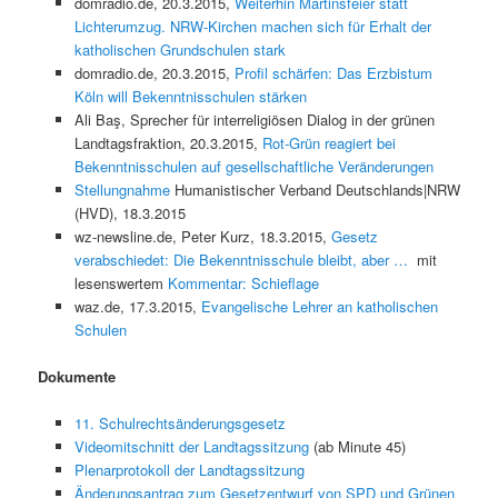
domradio.de, 20.3.2015,
Weiterhin Martinsfeier statt
Lichterumzug. NRW-Kirchen machen sich für Erhalt der
katholischen Grundschulen stark
domradio.de, 20.3.2015,
Profil schärfen: Das Erzbistum
Köln will Bekenntnisschulen stärken
Ali Baş, Sprecher für interreligiösen Dialog in der grünen
Landtagsfraktion, 20.3.2015,
Rot-Grün reagiert bei
Bekenntnisschulen auf gesellschaftliche Veränderungen
Stellungnahme
Humanistischer Verband Deutschlands|NRW
(HVD), 18.3.2015
wz-newsline.de, Peter Kurz, 18.3.2015,
Gesetz
verabschiedet: Die Bekenntnisschule bleibt, aber …
mit
lesenswertem
Kommentar: Schieflage
waz.de, 17.3.2015,
Evangelische Lehrer an katholischen
Schulen
Dokumente
11. Schulrechtsänderungsgesetz
Videomitschnitt der Landtagssitzung
(ab Minute 45)
Plenarprotokoll der Landtagssitzung
Änderungsantrag zum Gesetzentwurf von SPD und Grünen