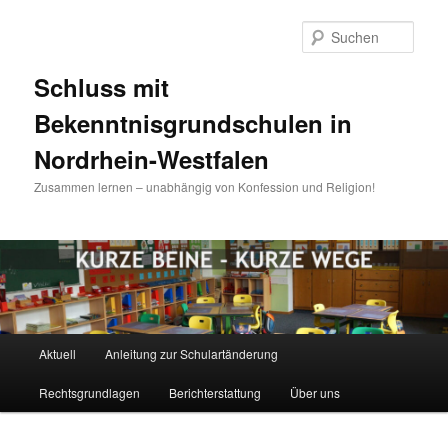
Zum
Inhalt
Such
wechseln
Schluss mit
Bekenntnisgrundschulen in
Nordrhein-Westfalen
Zusammen lernen – unabhängig von Konfession und Religion!
Hauptmenü
Aktuell
Anleitung zur Schulartänderung
Rechtsgrundlagen
Berichterstattung
Über uns