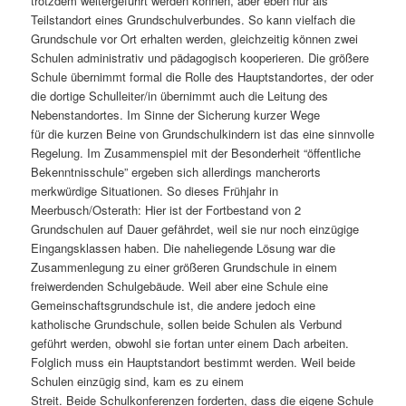
trotzdem weitergeführt werden können, aber eben nur als
Teilstandort eines Grundschulverbundes. So kann vielfach die
Grundschule vor Ort erhalten werden, gleichzeitig können zwei
Schulen administrativ und pädagogisch kooperieren. Die größere
Schule übernimmt formal die Rolle des Hauptstandortes, der oder
die dortige Schulleiter/in übernimmt auch die Leitung des
Nebenstandortes. Im Sinne der Sicherung kurzer Wege
für die kurzen Beine von Grundschulkindern ist das eine sinnvolle
Regelung. Im Zusammenspiel mit der Besonderheit “öffentliche
Bekenntnisschule” ergeben sich allerdings mancherorts
merkwürdige Situationen. So dieses Frühjahr in
Meerbusch/Osterath: Hier ist der Fortbestand von 2
Grundschulen auf Dauer gefährdet, weil sie nur noch einzügige
Eingangsklassen haben. Die naheliegende Lösung war die
Zusammenlegung zu einer größeren Grundschule in einem
freiwerdenden Schulgebäude. Weil aber eine Schule eine
Gemeinschaftsgrundschule ist, die andere jedoch eine
katholische Grundschule, sollen beide Schulen als Verbund
geführt werden, obwohl sie fortan unter einem Dach arbeiten.
Folglich muss ein Hauptstandort bestimmt werden. Weil beide
Schulen einzügig sind, kam es zu einem
Streit. Beide Schulkonferenzen forderten, dass die eigene Schule