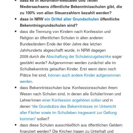
dass es in Nordrhein-Westfalen und Teilen
Niedersachsens
öffentliche
Bekenntnisschulen gibt, die
zu 100% von allen Steuerzahlern bezahlt werden?
dass in NRW
ein Drittel aller Grundschulen
öffentliche
Bekenntnisgrundschulen sind?
dass die Trennung von Kindern nach Konfession und
Religion an öffentlichen Schulen in allen anderen
Bundesländern Ende der 60er Jahre des letzten
Jahrhunderts abgeschafft wurde, in NRW dagegen
2009 durch die
Abschaffung der Schuleinzugsbezirke
sogar
gestärkt wurde? Aufgenommen werden zunächst alle im
Schulbekenntnis getauften Kinder. Erst wenn dann noch
Plätze frei sind,
können auch andere Kinder aufgenommen
werden
.
dass Bekenntnisschulen bzw. Konfessionsschulen ihrem
Wesen nach Schulen sind, in denen alle Schüler/innen und
Lehrer/innen
einer Konfession angehören sollen
und in
denen “
die Grundsätze des Bekenntnisses im Unterricht
aller Fächer sowie im Schulleben insgesamt zur Geltung
kommen
” sollen?
dass diese Schulen ausschließlich aus öffentlichen Geldern
finanziert werden? Die Kirchen tragen zu Unterhalt und