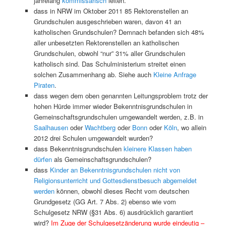
jahrelang
kommissarisch
leiten.
dass in NRW im Oktober 2011 85 Rektorenstellen an
Grundschulen ausgeschrieben waren, davon 41 an
katholischen Grundschulen? Demnach befanden sich 48%
aller unbesetzten Rektorenstellen an katholischen
Grundschulen, obwohl “nur” 31% aller Grundschulen
katholisch sind. Das Schulministerium streitet einen
solchen Zusammenhang ab. Siehe auch
Kleine Anfrage
Piraten
.
dass wegen dem oben genannten Leitungsproblem trotz der
hohen Hürde immer wieder Bekenntnisgrundschulen in
Gemeinschaftsgrundschulen umgewandelt werden, z.B. in
Saalhausen
oder
Wachtberg
oder
Bonn
oder
Köln
, wo allein
2012 drei Schulen umgewandelt wurden?
dass Bekenntnisgrundschulen
kleinere Klassen haben
dürfen
als Gemeinschaftsgrundschulen?
dass
Kinder an Bekenntnisgrundschulen nicht von
Religionsunterricht und Gottesdienstbesuch abgemeldet
werden
können, obwohl dieses Recht vom deutschen
Grundgesetz (GG Art. 7 Abs. 2) ebenso wie vom
Schulgesetz NRW (§31 Abs. 6) ausdrücklich garantiert
wird?
Im Zuge der Schulgesetzänderung wurde eindeutig –