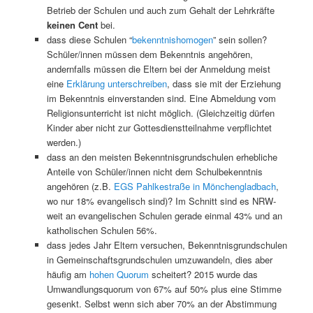
Betrieb der Schulen und auch zum Gehalt der Lehrkräfte
keinen Cent
bei.
dass diese Schulen “
bekenntnishomogen
” sein sollen?
Schüler/innen müssen dem Bekenntnis angehören,
andernfalls müssen die Eltern bei der Anmeldung meist
eine
Erklärung unterschreiben
, dass sie mit der Erziehung
im Bekenntnis einverstanden sind. Eine Abmeldung vom
Religionsunterricht ist nicht möglich. (Gleichzeitig dürfen
Kinder aber nicht zur Gottesdienstteilnahme verpflichtet
werden.)
dass an den meisten Bekenntnisgrundschulen erhebliche
Anteile von Schüler/innen nicht dem Schulbekenntnis
angehören (z.B.
EGS Pahlkestraße in Mönchengladbach
,
wo nur 18% evangelisch sind)? Im Schnitt sind es NRW-
weit an evangelischen Schulen gerade einmal 43% und an
katholischen Schulen 56%.
dass jedes Jahr Eltern versuchen, Bekenntnisgrundschulen
in Gemeinschaftsgrundschulen umzuwandeln, dies aber
häufig am
hohen Quorum
scheitert? 2015 wurde das
Umwandlungsquorum von 67% auf 50% plus eine Stimme
gesenkt. Selbst wenn sich aber 70% an der Abstimmung