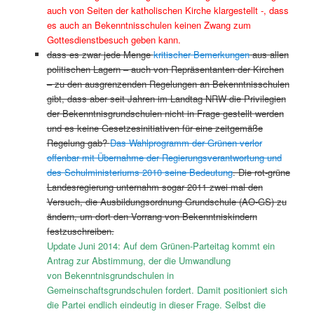
auch von Seiten der katholischen Kirche klargestellt -, dass
es auch an Bekenntnisschulen keinen Zwang zum
Gottesdienstbesuch geben kann.
dass es zwar jede Menge
kritischer Bemerkungen
aus allen
politischen Lagern – auch von Repräsentanten der Kirchen
– zu den ausgrenzenden Regelungen an Bekenntnisschulen
gibt, dass aber seit Jahren im Landtag NRW die Privilegien
der Bekenntnisgrundschulen nicht in Frage gestellt werden
und es keine Gesetzesinitiativen für eine zeitgemäße
Regelung gab?
Das Wahlprogramm der Grünen verlor
offenbar mit Übernahme der Regierungsverantwortung und
des Schulministeriums 2010 seine Bedeutung
. Die rot-grüne
Landesregierung unternahm sogar 2011 zwei mal den
Versuch, die Ausbildungsordnung Grundschule (AO-GS) zu
ändern, um dort den Vorrang von Bekenntniskindern
festzuschreiben.
Update Juni 2014: Auf dem Grünen-Parteitag kommt ein
Antrag zur Abstimmung, der die Umwandlung
von Bekenntnisgrundschulen in
Gemeinschaftsgrundschulen fordert. Damit positioniert sich
die Partei endlich eindeutig in dieser Frage. Selbst die