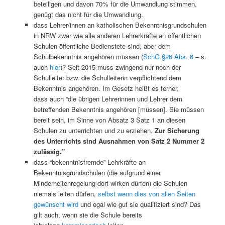
beteiligen und davon 70% für die Umwandlung stimmen,
genügt das nicht für die Umwandlung.
dass Lehrer/innen an katholischen Bekenntnisgrundschulen
in NRW zwar wie alle anderen Lehrerkräfte an öffentlichen
Schulen öffentliche Bedienstete sind, aber dem
Schulbekenntnis angehören müssen (
SchG §26 Abs. 6
– s.
auch
hier
)? Seit 2015 muss zwingend nur noch der
Schulleiter bzw. die Schulleiterin verpflichtend dem
Bekenntnis angehören. Im Gesetz heißt es ferner,
dass auch “die übrigen Lehrerinnen und Lehrer dem
betreffenden Bekenntnis angehören [müssen]. Sie müssen
bereit sein, im Sinne von Absatz 3 Satz 1 an diesen
Schulen zu unterrichten und zu erziehen.
Zur Sicherung
des Unterrichts sind Ausnahmen von Satz 2 Nummer 2
zulässig.”
dass “bekenntnisfremde” Lehrkräfte an
Bekenntnisgrundschulen (die aufgrund einer
Minderheitenregelung dort wirken dürfen) die Schulen
niemals leiten dürfen,
selbst wenn dies von allen Seiten
gewünscht wird
und egal wie gut sie qualifiziert sind? Das
gilt auch, wenn sie die Schule bereits