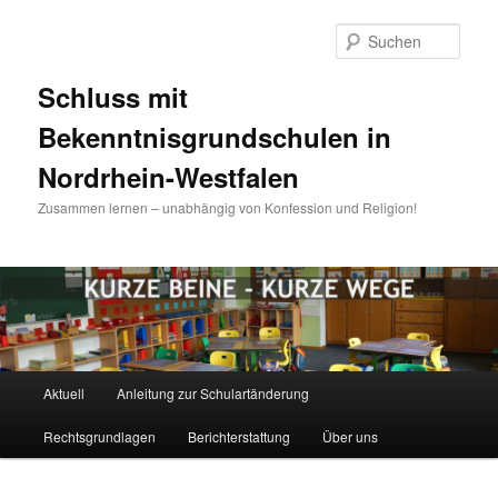
Zum
Inhalt
Such
wechseln
Schluss mit
Bekenntnisgrundschulen in
Nordrhein-Westfalen
Zusammen lernen – unabhängig von Konfession und Religion!
Hauptmenü
Aktuell
Anleitung zur Schulartänderung
Rechtsgrundlagen
Berichterstattung
Über uns