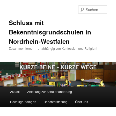
Zum
Inhalt
Such
wechseln
Schluss mit
Bekenntnisgrundschulen in
Nordrhein-Westfalen
Zusammen lernen – unabhängig von Konfession und Religion!
Hauptmenü
Aktuell
Anleitung zur Schulartänderung
Rechtsgrundlagen
Berichterstattung
Über uns