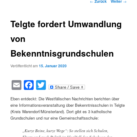
Beitragsnavigation
←
Zurück
Weiter
→
Telgte fordert Umwandlung
von
Bekenntnisgrundschulen
Veröffentlicht am
15. Januar 2020
Email
Facebook
Twitter
Eben entdeckt: Die Westfälischen Nachrichten berichten über
eine Informationsveranstaltung über Bekenntnisschulen in Telgte
(Kreis Warendorf/Münsterland). Dort gibt es 3 katholische
Grundschulen und nur eine Gemeinschaftsschule:
„Kurze Beine, kurze Wege“: So stellen sich Schulen,
Eltern und auch Politik im Idealfall den Schulweg der