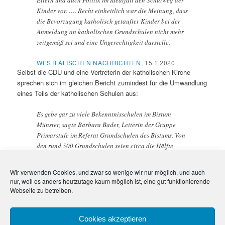
Kinder vor. …. Recht einheitlich war die Meinung, dass
die Bevorzugung katholisch getaufter Kinder bei der
Anmeldung an katholischen Grundschulen nicht mehr
zeitgemäß sei und eine Ungerechtigkeit darstelle.
WESTFÄLISCHEN NACHRICHTEN
, 15.1.2020
Selbst die CDU und eine Vertreterin der katholischen Kirche
sprechen sich im gleichen Bericht zumindest für die Umwandlung
eines Teils der katholischen Schulen aus:
Es gebe gar zu viele Bekenntnisschulen im Bistum
Münster, sagte Barbara Bader, Leiterin der Gruppe
Primarstufe im Referat Grundschulen des Bistums. Von
den rund 500 Grundschulen seien circa die Hälfte
katholische Bekenntnisschulen.
Wir verwenden Cookies, und zwar so wenige wir nur möglich, und auch
Nun kann man nur hoffen, dass die Eltern bei den geplanten
nur, weil es anders heutzutage kaum möglich ist, eine gut funktionierende
Abstimmungen an den drei Schulen auch wirklich zahlreich ihre
Webseite zu betreiben.
Stimme abgeben, damit Telgte endlich im 21. Jahrhundert
ankommt.
Cookies akzeptieren