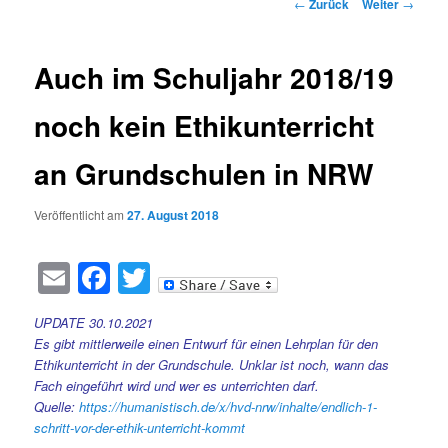
Beitragsnavigation
←
Zurück
Weiter
→
Auch im Schuljahr 2018/19
noch kein Ethikunterricht
an Grundschulen in NRW
Veröffentlicht am
27. August 2018
Email
Facebook
Twitter
UPDATE 30.10.2021
Es gibt mittlerweile einen Entwurf für einen Lehrplan für den
Ethikunterricht in der Grundschule. Unklar ist noch, wann das
Fach eingeführt wird und wer es unterrichten darf.
Quelle:
https://humanistisch.de/x/hvd-nrw/inhalte/endlich-1-
schritt-vor-der-ethik-unterricht-kommt