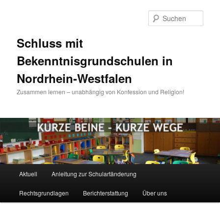
Zum
Inhalt
Such
wechseln
Schluss mit
Bekenntnisgrundschulen in
Nordrhein-Westfalen
Zusammen lernen – unabhängig von Konfession und Religion!
Hauptmenü
Aktuell
Anleitung zur Schulartänderung
Rechtsgrundlagen
Berichterstattung
Über uns