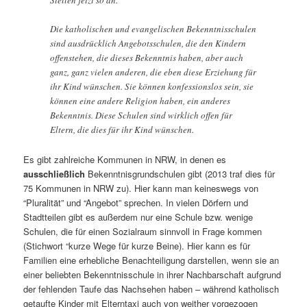
Stellen jetzt so an.
Die katholischen und evangelischen Bekenntnisschulen
sind ausdrücklich Angebotsschulen, die den Kindern
offenstehen, die dieses Bekenntnis haben, aber auch
ganz, ganz vielen anderen, die eben diese Erziehung für
ihr Kind wünschen. Sie können konfessionslos sein, sie
können eine andere Religion haben, ein anderes
Bekenntnis. Diese Schulen sind wirklich offen für
Eltern, die dies für ihr Kind wünschen.
Es gibt zahlreiche Kommunen in NRW, in denen es
ausschließlich
Bekenntnisgrundschulen gibt (2013 traf dies für
75 Kommunen in NRW zu). Hier kann man keineswegs von
“Pluralität” und “Angebot” sprechen. In vielen Dörfern und
Stadtteilen gibt es außerdem nur eine Schule bzw. wenige
Schulen, die für einen Sozialraum sinnvoll in Frage kommen
(Stichwort “kurze Wege für kurze Beine). Hier kann es für
Familien eine erhebliche Benachteiligung darstellen, wenn sie an
einer beliebten Bekenntnisschule in ihrer Nachbarschaft aufgrund
der fehlenden Taufe das Nachsehen haben – während katholisch
getaufte Kinder mit Elterntaxi auch von weither vorgezogen