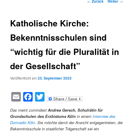
Beitragsnavigation
←
Zurück
Weiter
→
Katholische Kirche:
Bekenntnisschulen sind
“wichtig für die Pluralität in
der Gesellschaft”
Veröffentlicht am
23. September 2023
Email
Facebook
Twitter
Das meint zumindest
Andrea Gersch, Schulrätin für
Grundschulen des Erzbistums Köln
in einem
Interview des
Domradio Köln
. Sie möchte damit der Ansicht entgegentreten, die
Bekenntnisschule in staatlicher Trägerschaft sei ein