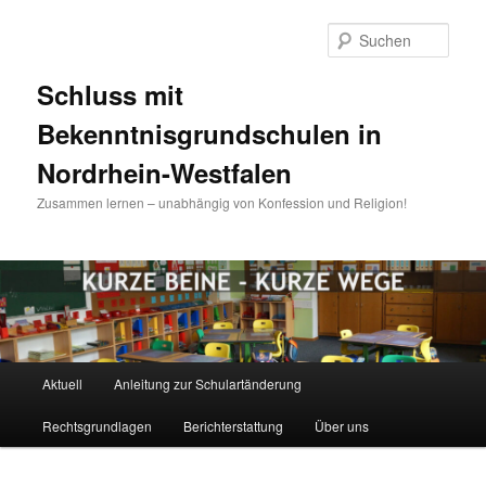
Zum
Inhalt
Such
wechseln
Schluss mit
Bekenntnisgrundschulen in
Nordrhein-Westfalen
Zusammen lernen – unabhängig von Konfession und Religion!
Hauptmenü
Aktuell
Anleitung zur Schulartänderung
Rechtsgrundlagen
Berichterstattung
Über uns