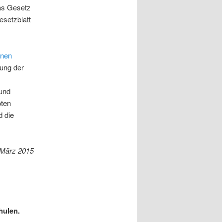
Das Gesetz
esetzblatt
ünen
rung der
 und
oten
d die
 März 2015
hulen.