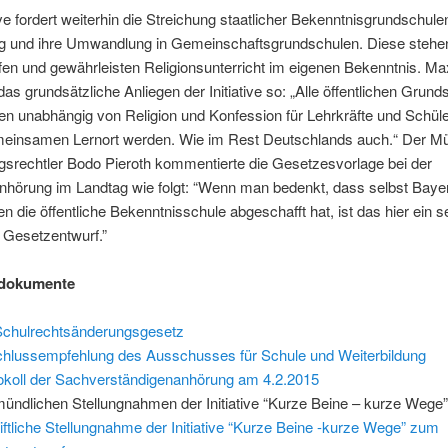
tive fordert weiterhin die Streichung staatlicher Bekenntnisgrundschule
g und ihre Umwandlung in Gemeinschaftsgrundschulen. Diese stehen
fen und gewährleisten Religionsunterricht im eigenen Bekenntnis. Ma
 das grundsätzliche Anliegen der Initiative so: „Alle öffentlichen Grund
n unabhängig von Religion und Konfession für Lehrkräfte und Schüle
einsamen Lernort werden. Wie im Rest Deutschlands auch.“ Der M
gsrechtler Bodo Pieroth kommentierte die Gesetzesvorlage bei der
nhörung im Landtag wie folgt: “Wenn man bedenkt, dass selbst Baye
n die öffentliche Bekenntnisschule abgeschafft hat, ist das hier ein s
 Gesetzentwurf.”
dokumente
Schulrechtsänderungsgesetz
hlussempfehlung des Ausschusses für Schule und Weiterbildung
okoll der Sachverständigenanhörung am 4.2.2015
mündlichen Stellungnahmen der Initiative “Kurze Beine – kurze Wege
iftliche Stellungnahme der Initiative “Kurze Beine -kurze Wege” zum