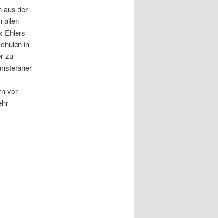
n aus der
 allen
x Ehlers
schulen in
r zu
ünsteraner
rn vor
ehr
”