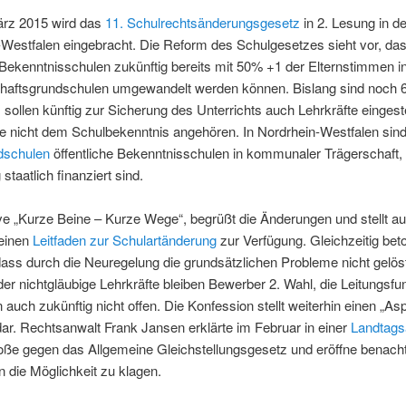
rz 2015 wird das
11. Schulrechtsänderungsgesetz
in 2. Lesung in d
-Westfalen eingebracht. Die Reform des Schulgesetzes sieht vor, da
 Bekenntnisschulen zukünftig bereits mit 50% +1 der Elternstimmen i
aftsgrundschulen umgewandelt werden können. Bislang sind noch 6
ollen künftig zur Sicherung des Unterrichts auch Lehrkräfte eingest
ie nicht dem Schulbekenntnis angehören. In Nordrhein-Westfalen sin
ndschulen
öffentliche Bekenntnisschulen in kommunaler Trägerschaft, 
 staatlich finanziert sind.
tive „Kurze Beine – Kurze Wege“, begrüßt die Änderungen und stellt auf
einen
Leitfaden zur Schulartänderung
zur Verfügung. Gleichzeitig beto
, dass durch die Neuregelung die grundsätzlichen Probleme nicht gelö
er nichtgläubige Lehrkräfte bleiben Bewerber 2. Wahl, die Leitungsfu
n auch zukünftig nicht offen. Die Konfession stellt weiterhin einen „As
ar. Rechtsanwalt Frank Jansen erklärte im Februar in einer
Landtags
oße gegen das Allgemeine Gleichstellungsgesetz und eröffne benachte
n die Möglichkeit zu klagen.