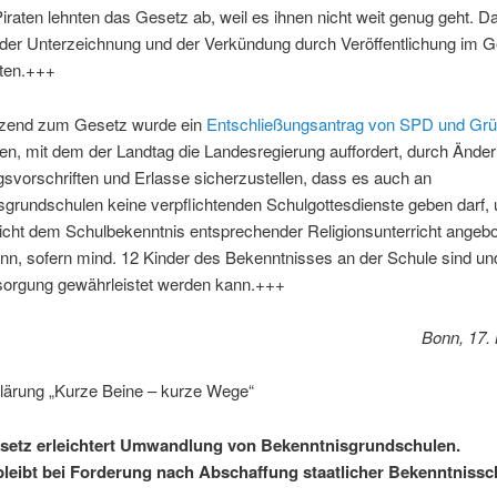
iraten lehnten das Gesetz ab, weil es ihnen nicht weit genug geht. 
der Unterzeichnung und der Verkündung durch Veröffentlichung im G
reten.+++
zend zum Gesetz wurde ein
Entschließungsantrag von SPD und Gr
n, mit dem der Landtag die Landesregierung auffordert, durch Ände
svorschriften und Erlasse sicherzustellen, dass es auch an
grundschulen keine verpflichtenden Schulgottesdienste geben darf,
icht dem Schulbekenntnis entsprechender Religionsunterricht angeb
n, sofern mind. 12 Kinder des Bekenntnisses an der Schule sind un
sorgung gewährleistet werden kann.+++
Bonn, 17.
lärung „Kurze Beine – kurze Wege“
setz erleichtert Umwandlung von Bekenntnisgrundschulen.
e bleibt bei Forderung nach Abschaffung staatlicher Bekenntnissc