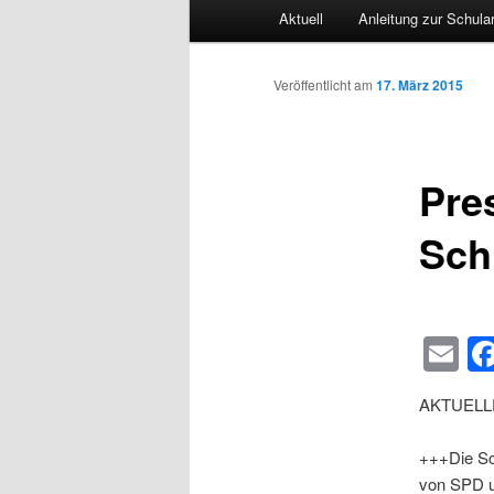
Hauptmenü
Aktuell
Anleitung zur Schula
Veröffentlicht am
17. März 2015
Pre
Sch
Em
AKTUELL
+++Die Sc
von SPD u