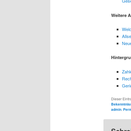
Gese
Weitere A
Welc
Alls
Neue
Hintergr
Zahl
Rech
Geri
Dieser Eintr
Bekenntnis
admin
.
Perm
Schre