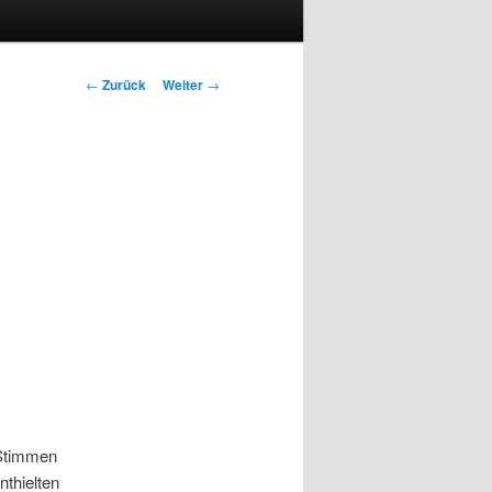
Beitragsnavigation
←
Zurück
Weiter
→
 Stimmen
thielten