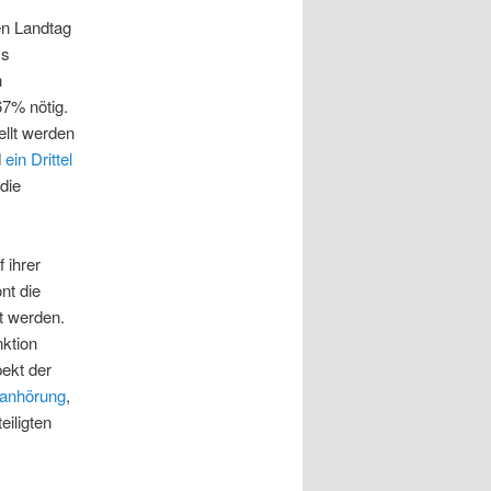
en Landtag
ss
n
7% nötig.
ellt werden
d
ein Drittel
die
 ihrer
nt die
st werden.
nktion
pekt der
anhörung
,
iligten