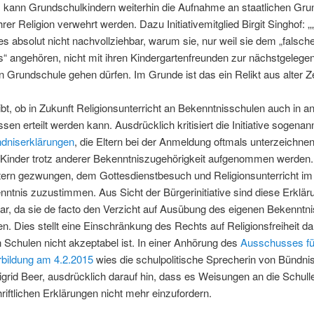
kann Grundschulkindern weiterhin die Aufnahme an staatlichen Gru
hrer Religion verwehrt werden. Dazu Initiativemitglied Birgit Singhof: „
 es absolut nicht nachvollziehbar, warum sie, nur weil sie dem „falsch
“ angehören, nicht mit ihren Kindergartenfreunden zur nächstgelege
en Grundschule gehen dürfen. Im Grunde ist das ein Relikt aus alter Ze
ibt, ob in Zukunft Religionsunterricht an Bekenntnisschulen auch in a
sen erteilt werden kann. Ausdrücklich kritisiert die Initiative sogenan
ndniserklärungen
, die Eltern bei der Anmeldung oftmals unterzeichn
e Kinder trotz anderer Bekenntniszugehörigkeit aufgenommen werden
tern gezwungen, dem Gottesdienstbesuch und Religionsunterricht im
ntnis zuzustimmen. Aus Sicht der Bürgerinitiative sind diese Erklä
bar, da sie de facto den Verzicht auf Ausübung des eigenen Bekenntn
n. Dies stellt eine Einschränkung des Rechts auf Religionsfreiheit dar
n Schulen nicht akzeptabel ist. In einer Anhörung des
Ausschusses fü
rbildung am 4.2.2015
wies die schulpolitische Sprecherin von Bündni
grid Beer, ausdrücklich darauf hin, dass es Weisungen an die Schulle
riftlichen Erklärungen nicht mehr einzufordern.