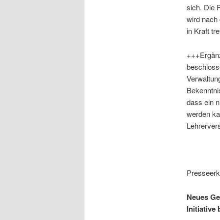
sich.
Die P
wird nach 
in Kraft t
+++Ergän
beschlosse
Verwaltung
Bekenntnis
dass ein n
werden kan
Lehrerver
Presseerk
Neues Ge
Initiativ