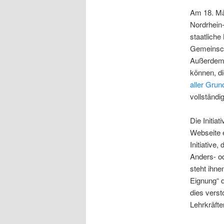
Am 18. Mä
Nordrhein
staatliche
Gemeinsch
Außerdem s
können, d
aller Gru
vollständig
Die Initia
Webseite 
Initiative
Anders- od
steht ihne
Eignung“ d
dies verst
Lehrkräfte