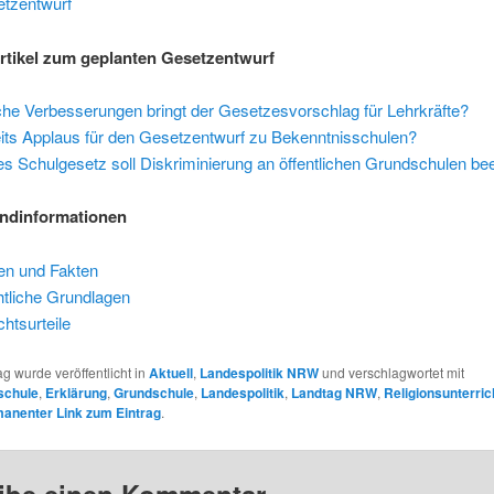
tzentwurf
rtikel zum geplanten Gesetzentwurf
he Verbesserungen bringt der Gesetzesvorschlag für Lehrkräfte?
eits Applaus für den Gesetzentwurf zu Bekenntnisschulen?
s Schulgesetz soll Diskriminierung an öffentlichen Grundschulen b
undinformationen
en und Fakten
tliche Grundlagen
chtsurteile
ag wurde veröffentlicht in
Aktuell
,
Landespolitik NRW
und verschlagwortet mit
schule
,
Erklärung
,
Grundschule
,
Landespolitik
,
Landtag NRW
,
Religionsunterric
anenter Link zum Eintrag
.
ibe einen Kommentar