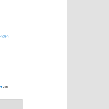
eenden
ht
von