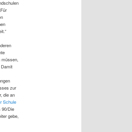
ndschulen
„Für
en
nen
it.“
nderen
nte
en müssen,
. Damit
rungen
isses zur
, die an
r Schule
s 90/Die
iter gebe,