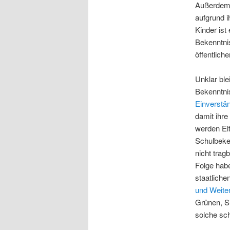
Außerdem 
aufgrund i
Kinder ist
Bekenntnis
öffentlich
Unklar ble
Bekenntnis
Einverstä
damit ihr
werden El
Schulbeken
nicht trag
Folge habe
staatliche
und Weite
Grünen, Si
solche sch