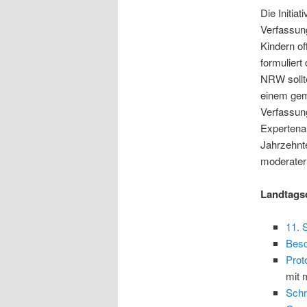
Die Initia
Verfassun
Kindern of
formuliert
NRW sollte
einem gem
Verfassun
Expertena
Jahrzehnte
moderater
Landtags
11. 
Besc
Prot
mit 
Schr