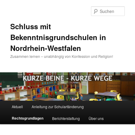
Zum
Inhalt
Such
wechseln
Schluss mit
Bekenntnisgrundschulen in
Nordrhein-Westfalen
Zusammen lernen – unabhängig von Konfession und Religion!
Hauptmenü
Aktuell
Anleitung zur Schulartänderung
Rechtsgrundlagen
Berichterstattung
Über uns