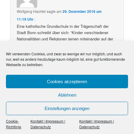
Wolfgang Hachtel
sagte am
29. Dezember 2016 um
11:19 Uhr
:
Eine katholische Grundschule in der Trägerschaft der
Stadt Bonn schreibt über sich: “Kinder verschiedener
Nationalitäten und Religionen lernen miteinander auf der
Grundlage der katholischen Erziehung. Vorrangig werden
Kinder aufgenommen, deren Eltern mit der Grundhaltung
Wir verwenden Cookies, und zwar so wenige wir nur möglich, und auch
und Praxis der katholischen Erziehung einverstanden
nur, weil es anders heutzutage kaum möglich ist, eine gut funktionierende
sind. Als katholische Angebotsschule setzen wir voraus,
Webseite zu betreiben.
dass alle SchülerInnen am katholischen
Religionsunterricht teilnehmen und die Feste und Feiern
Cookies akzeptieren
des Kirchenjahres gemeinsam mit uns erleben und an
den Gottesdiensten teilnehmen.”
Ablehnen
Annähernd fünfzig Prozent der Kinder an dieser Schule
kommen aus muslimischen Familien, dazu kommen
Kinder aus Elternhäusern mit noch anderer
Einstellungen anzeigen
Weltanschauung. Verständlich ist, dass diese Familien
sich mit all dem einverstanden erklären. Denn wegen der
Cookie-
Kontakt | Impressum |
Kontakt | Impressum |
Entfernung ist diese Schule die einzige, die für ihre
Richtlinie
Datenschutz
Datenschutz
Kinder infrage kommt. So ist es den Kirchen, vor allem