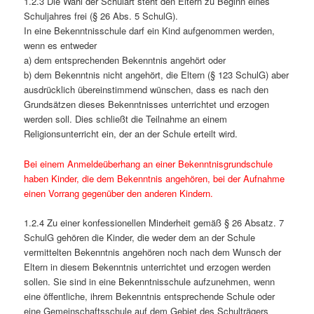
1.2.3 Die Wahl der Schulart steht den Eltern zu Beginn eines
Schuljahres frei (§ 26 Abs. 5 SchulG).
In eine Bekenntnisschule darf ein Kind aufgenommen werden,
wenn es entweder
a) dem entsprechenden Bekenntnis angehört oder
b) dem Bekenntnis nicht angehört, die Eltern (§ 123 SchulG) aber
ausdrücklich übereinstimmend wünschen, dass es nach den
Grundsätzen dieses Bekenntnisses unterrichtet und erzogen
werden soll. Dies schließt die Teilnahme an einem
Religionsunterricht ein, der an der Schule erteilt wird.
Bei einem Anmeldeüberhang an einer Bekenntnisgrundschule
haben Kinder, die dem Bekenntnis angehören, bei der Aufnahme
einen Vorrang gegenüber den anderen Kindern.
1.2.4 Zu einer konfessionellen Minderheit gemäß § 26 Absatz. 7
SchulG gehören die Kinder, die weder dem an der Schule
vermittelten Bekenntnis angehören noch nach dem Wunsch der
Eltern in diesem Bekenntnis unterrichtet und erzogen werden
sollen. Sie sind in eine Bekenntnisschule aufzunehmen, wenn
eine öffentliche, ihrem Bekenntnis entsprechende Schule oder
eine Gemeinschaftsschule auf dem Gebiet des Schulträgers