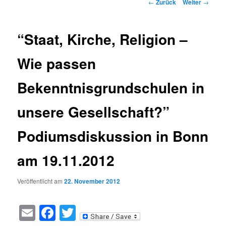
Beitragsnavigation
←
Zurück
Weiter
→
“Staat, Kirche, Religion –
Wie passen
Bekenntnisgrundschulen in
unsere Gesellschaft?”
Podiumsdiskussion in Bonn
am 19.11.2012
Veröffentlicht am
22. November 2012
Email
Facebook
Twitter