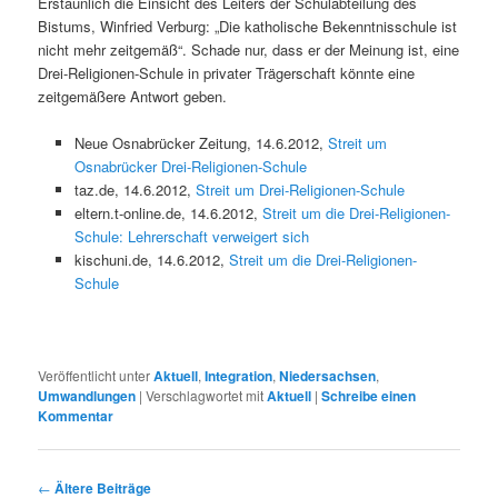
Erstaunlich die Einsicht des Leiters der Schulabteilung des
Bistums, Winfried Verburg: „Die katholische Bekenntnisschule ist
nicht mehr zeitgemäß“. Schade nur, dass er der Meinung ist, eine
Drei-Religionen-Schule in privater Trägerschaft könnte eine
zeitgemäßere Antwort geben.
Neue Osnabrücker Zeitung, 14.6.2012,
Streit um
Osnabrücker Drei-Religionen-Schule
taz.de, 14.6.2012,
Streit um Drei-Religionen-Schule
eltern.t-online.de, 14.6.2012,
Streit um die Drei-Religionen-
Schule: Lehrerschaft verweigert sich
kischuni.de, 14.6.2012,
Streit um die Drei-Religionen-
Schule
Veröffentlicht unter
Aktuell
,
Integration
,
Niedersachsen
,
Umwandlungen
|
Verschlagwortet mit
Aktuell
|
Schreibe einen
Kommentar
Beitragsnavigation
←
Ältere Beiträge