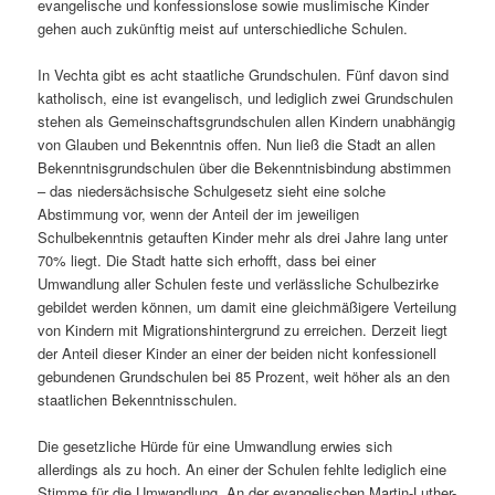
evangelische und konfessionslose sowie muslimische Kinder
gehen auch zukünftig meist auf unterschiedliche Schulen.
In Vechta gibt es acht staatliche Grundschulen. Fünf davon sind
katholisch, eine ist evangelisch, und lediglich zwei Grundschulen
stehen als Gemeinschaftsgrundschulen allen Kindern unabhängig
von Glauben und Bekenntnis offen. Nun ließ die Stadt an allen
Bekenntnisgrundschulen über die Bekenntnisbindung abstimmen
– das niedersächsische Schulgesetz sieht eine solche
Abstimmung vor, wenn der Anteil der im jeweiligen
Schulbekenntnis getauften Kinder mehr als drei Jahre lang unter
70% liegt. Die Stadt hatte sich erhofft, dass bei einer
Umwandlung aller Schulen feste und verlässliche Schulbezirke
gebildet werden können, um damit eine gleichmäßigere Verteilung
von Kindern mit Migrationshintergrund zu erreichen. Derzeit liegt
der Anteil dieser Kinder an einer der beiden nicht konfessionell
gebundenen Grundschulen bei 85 Prozent, weit höher als an den
staatlichen Bekenntnisschulen.
Die gesetzliche Hürde für eine Umwandlung erwies sich
allerdings als zu hoch. An einer der Schulen fehlte lediglich eine
Stimme für die Umwandlung. An der evangelischen Martin-Luther-