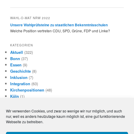
WAHL-O-MAT NRW 2022
Unsere Wahlprüfsteine zu staatlichen Bekenntnisschulen
Welche Position vertreten CDU, SPD, Grüne, FDP und Linke?
KATEGORIEN
Aktuell
(322)
Bonn
(37)
Essen
(9)
Geschichte
(8)
Inklusion
(7)
Integration
(63)
Kirchenpositionen
(48)
Köln
(1)
Landespolitik NRW
(114)
Lehrkräfte an Bekenntnisschulen
(54)
Wir verwenden Cookies, und zwar so wenige wir nur möglich, und auch
Mönchengladbach
(7)
nur, weil es anders heutzutage kaum möglich ist, eine gut funktionierende
Niedersachsen
(16)
Webseite zu betreiben.
Paderborn
(20)
Rechtliches
(3)