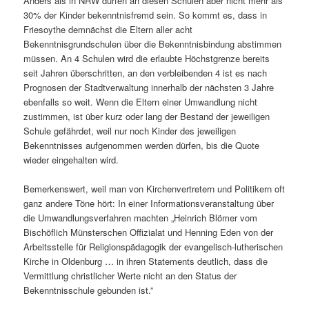
Anders als in NRW dürfen an diesen Schulen aber nicht mehr als
30% der Kinder bekenntnisfremd sein. So kommt es, dass in
Friesoythe demnächst die Eltern aller acht
Bekenntnisgrundschulen über die Bekenntnisbindung abstimmen
müssen. An 4 Schulen wird die erlaubte Höchstgrenze bereits
seit Jahren überschritten, an den verbleibenden 4 ist es nach
Prognosen der Stadtverwaltung innerhalb der nächsten 3 Jahre
ebenfalls so weit. Wenn die Eltern einer Umwandlung nicht
zustimmen, ist über kurz oder lang der Bestand der jeweiligen
Schule gefährdet, weil nur noch Kinder des jeweiligen
Bekenntnisses aufgenommen werden dürfen, bis die Quote
wieder eingehalten wird.
Bemerkenswert, weil man von Kirchenvertretern und Politikern oft
ganz andere Töne hört: In einer Informationsveranstaltung über
die Umwandlungsverfahren machten „Heinrich Blömer vom
Bischöflich Münsterschen Offizialat und Henning Eden von der
Arbeitsstelle für Religionspädagogik der evangelisch-lutherischen
Kirche in Oldenburg … in ihren Statements deutlich, dass die
Vermittlung christlicher Werte nicht an den Status der
Bekenntnisschule gebunden ist.”