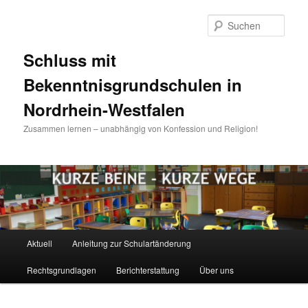
Zum
Zum
Inhalt
sekundären
Such
wechseln
Inhalt
wechseln
Schluss mit
Bekenntnisgrundschulen in
Nordrhein-Westfalen
Zusammen lernen – unabhängig von Konfession und Religion!
Hauptmenü
Aktuell
Anleitung zur Schulartänderung
Rechtsgrundlagen
Berichterstattung
Über uns