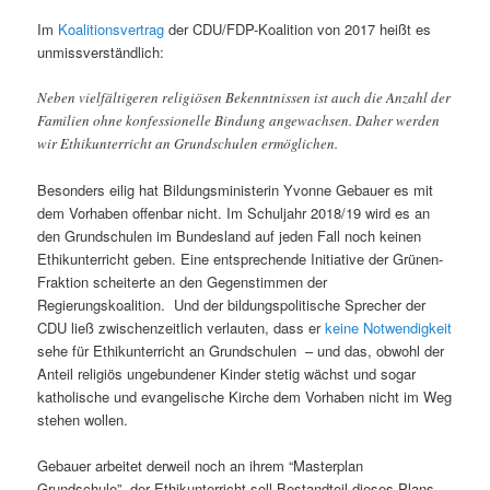
Im
Koalitionsvertrag
der CDU/FDP-Koalition von 2017 heißt es
unmissverständlich:
Neben vielfältigeren religiösen Bekenntnissen ist auch die Anzahl der
Familien ohne konfessionelle Bindung angewachsen. Daher werden
wir Ethikunterricht an Grundschulen ermöglichen.
Besonders eilig hat Bildungsministerin Yvonne Gebauer es mit
dem Vorhaben offenbar nicht. Im Schuljahr 2018/19 wird es an
den Grundschulen im Bundesland auf jeden Fall noch keinen
Ethikunterricht geben. Eine entsprechende Initiative der Grünen-
Fraktion scheiterte an den Gegenstimmen der
Regierungskoalition. Und der bildungspolitische Sprecher der
CDU ließ zwischenzeitlich verlauten, dass er
keine Notwendigkeit
sehe für Ethikunterricht an Grundschulen – und das, obwohl der
Anteil religiös ungebundener Kinder stetig wächst und sogar
katholische und evangelische Kirche dem Vorhaben nicht im Weg
stehen wollen.
Gebauer arbeitet derweil noch an ihrem “Masterplan
Grundschule”, der Ethikunterricht soll Bestandteil dieses Plans