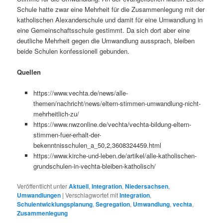
Schule hatte zwar eine Mehrheit für die Zusammenlegung mit der
katholischen Alexanderschule und damit für eine Umwandlung in
eine Gemeinschaftsschule gestimmt. Da sich dort aber eine
deutliche Mehrheit gegen die Umwandlung aussprach, bleiben
beide Schulen konfessionell gebunden.
Quellen
https://www.vechta.de/news/alle-
themen/nachricht/news/eltern-stimmen-umwandlung-nicht-
mehrheitlich-zu/
https://www.nwzonline.de/vechta/vechta-bildung-eltern-
stimmen-fuer-erhalt-der-
bekenntnisschulen_a_50,2,3608324459.html
https://www.kirche-und-leben.de/artikel/alle-katholischen-
grundschulen-in-vechta-bleiben-katholisch/
Veröffentlicht unter
Aktuell
,
Integration
,
Niedersachsen
,
Umwandlungen
|
Verschlagwortet mit
Integration
,
Schulentwicklungsplanung
,
Segregation
,
Umwandlung
,
vechta
,
Zusammenlegung