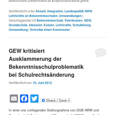
katholischen Lehrpersonen an Konfessionsschulen geben.
Veröffentlicht unter
Aktuell
,
Integration
,
Landespolitik NRW
,
Lehrkräfte an Bekenntnisschulen
,
Umwandlungen
|
Verschlagwortet mit
Bekenntnisschule
,
Fahrtkosten
,
GEW
,
Grundschule
,
Inklusion
,
Kosten
,
Lehrkräfte
,
Schulleitung
,
Umwandlung
|
Schreibe einen Kommentar
GEW kritisiert
Ausklammerung der
Bekenntnisschulproblematik
bei Schulrechtsänderung
Veröffentlicht am
16. Juni 2012
Email
Facebook
Twitter
In einer uns vorliegenden Stellungnahme von DGB NRW und