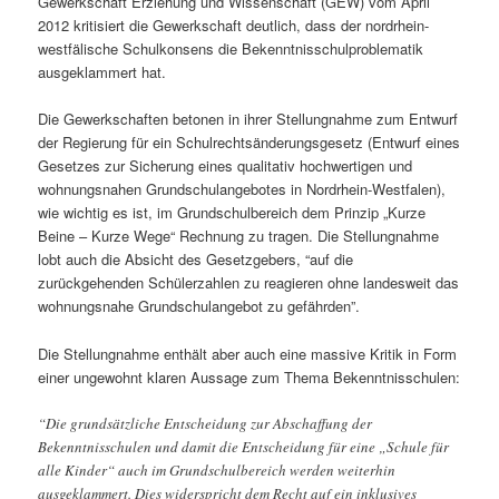
Gewerkschaft Erziehung und Wissenschaft (GEW) vom April
2012 kritisiert die Gewerkschaft deutlich, dass der nordrhein-
westfälische Schulkonsens die Bekenntnisschulproblematik
ausgeklammert hat.
Die Gewerkschaften betonen in ihrer Stellungnahme zum Entwurf
der Regierung für ein Schulrechtsänderungsgesetz (Entwurf eines
Gesetzes zur Sicherung eines qualitativ hochwertigen und
wohnungsnahen Grundschulangebotes in Nordrhein-Westfalen),
wie wichtig es ist, im Grundschulbereich dem Prinzip „Kurze
Beine – Kurze Wege“ Rechnung zu tragen. Die Stellungnahme
lobt auch die Absicht des Gesetzgebers, “auf die
zurückgehenden Schülerzahlen zu reagieren ohne landesweit das
wohnungsnahe Grundschulangebot zu gefährden”.
Die Stellungnahme enthält aber auch eine massive Kritik in Form
einer ungewohnt klaren Aussage zum Thema Bekenntnisschulen:
“Die grundsätzliche Entscheidung zur Abschaffung der
Bekenntnisschulen und damit die Entscheidung für eine „Schule für
alle Kinder“ auch im Grundschulbereich werden weiterhin
ausgeklammert. Dies widerspricht dem Recht auf ein inklusives