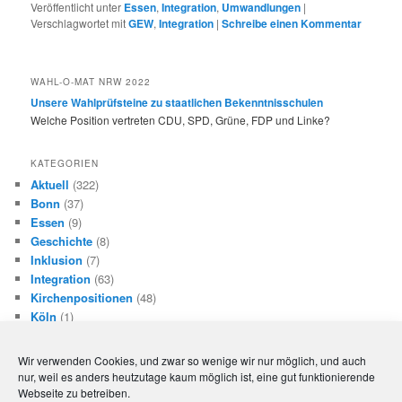
Veröffentlicht unter
Essen
,
Integration
,
Umwandlungen
|
Verschlagwortet mit
GEW
,
Integration
|
Schreibe einen Kommentar
WAHL-O-MAT NRW 2022
Unsere Wahlprüfsteine zu staatlichen Bekenntnisschulen
Welche Position vertreten CDU, SPD, Grüne, FDP und Linke?
KATEGORIEN
Aktuell
(322)
Bonn
(37)
Essen
(9)
Geschichte
(8)
Inklusion
(7)
Integration
(63)
Kirchenpositionen
(48)
Köln
(1)
Landespolitik NRW
(114)
Lehrkräfte an Bekenntnisschulen
(54)
Wir verwenden Cookies, und zwar so wenige wir nur möglich, und auch
Mönchengladbach
(7)
nur, weil es anders heutzutage kaum möglich ist, eine gut funktionierende
Niedersachsen
(16)
Webseite zu betreiben.