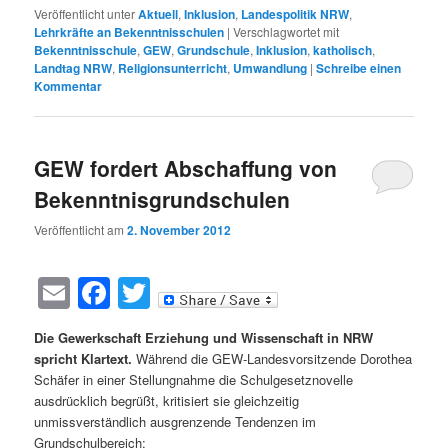
Veröffentlicht unter
Aktuell
,
Inklusion
,
Landespolitik NRW
,
Lehrkräfte an Bekenntnisschulen
|
Verschlagwortet mit
Bekenntnisschule
,
GEW
,
Grundschule
,
Inklusion
,
katholisch
,
Landtag NRW
,
Religionsunterricht
,
Umwandlung
|
Schreibe einen
Kommentar
GEW fordert Abschaffung von
Bekenntnisgrundschulen
Veröffentlicht am
2. November 2012
Email
Facebook
Twitter
Die Gewerkschaft Erziehung und Wissenschaft in NRW
spricht Klartext.
Während die GEW-Landesvorsitzende Dorothea
Schäfer in einer Stellungnahme die Schulgesetznovelle
ausdrücklich begrüßt, kritisiert sie gleichzeitig
unmissverständlich ausgrenzende Tendenzen im
Grundschulbereich: