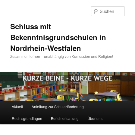
Zum
Zum
Inhalt
sekundären
Such
wechseln
Inhalt
wechseln
Schluss mit
Bekenntnisgrundschulen in
Nordrhein-Westfalen
Zusammen lernen – unabhängig von Konfession und Religion!
Hauptmenü
Aktuell
Anleitung zur Schulartänderung
Rechtsgrundlagen
Berichterstattung
Über uns