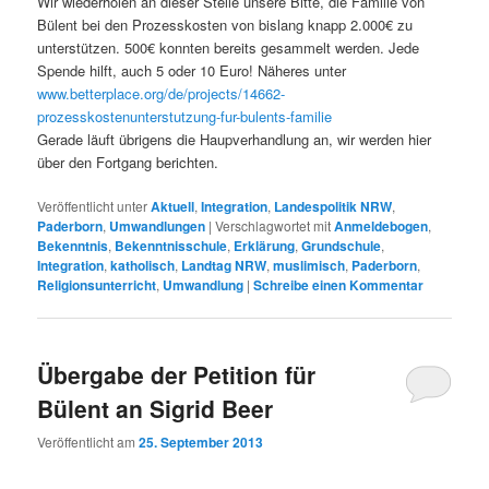
Wir wiederholen an dieser Stelle unsere Bitte, die Familie von
Bülent bei den Prozesskosten von bislang knapp 2.000€ zu
unterstützen. 500€ konnten bereits gesammelt werden. Jede
Spende hilft, auch 5 oder 10 Euro! Näheres unter
www.betterplace.org/de/projects/14662-
prozesskostenunterstutzung-fur-bulents-familie
Gerade läuft übrigens die Haupverhandlung an, wir werden hier
über den Fortgang berichten.
Veröffentlicht unter
Aktuell
,
Integration
,
Landespolitik NRW
,
Paderborn
,
Umwandlungen
|
Verschlagwortet mit
Anmeldebogen
,
Bekenntnis
,
Bekenntnisschule
,
Erklärung
,
Grundschule
,
Integration
,
katholisch
,
Landtag NRW
,
muslimisch
,
Paderborn
,
Religionsunterricht
,
Umwandlung
|
Schreibe einen Kommentar
Übergabe der Petition für
Bülent an Sigrid Beer
Veröffentlicht am
25. September 2013