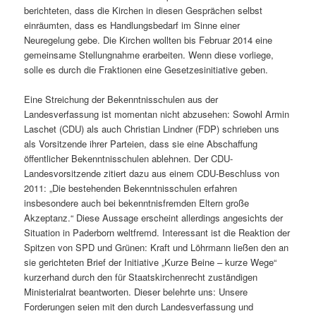
berichteten, dass die Kirchen in diesen Gesprächen selbst
einräumten, dass es Handlungsbedarf im Sinne einer
Neuregelung gebe. Die Kirchen wollten bis Februar 2014 eine
gemeinsame Stellungnahme erarbeiten. Wenn diese vorliege,
solle es durch die Fraktionen eine Gesetzesinitiative geben.
Eine Streichung der Bekenntnisschulen aus der
Landesverfassung ist momentan nicht abzusehen: Sowohl Armin
Laschet (CDU) als auch Christian Lindner (FDP) schrieben uns
als Vorsitzende ihrer Parteien, dass sie eine Abschaffung
öffentlicher Bekenntnisschulen ablehnen. Der CDU-
Landesvorsitzende zitiert dazu aus einem CDU-Beschluss von
2011: „Die bestehenden Bekenntnisschulen erfahren
insbesondere auch bei bekenntnisfremden Eltern große
Akzeptanz.“ Diese Aussage erscheint allerdings angesichts der
Situation in Paderborn weltfremd. Interessant ist die Reaktion der
Spitzen von SPD und Grünen: Kraft und Löhrmann ließen den an
sie gerichteten Brief der Initiative „Kurze Beine – kurze Wege“
kurzerhand durch den für Staatskirchenrecht zuständigen
Ministerialrat beantworten. Dieser belehrte uns: Unsere
Forderungen seien mit den durch Landesverfassung und