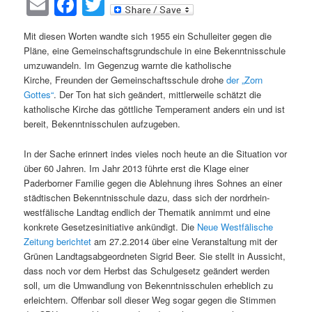
Email
Facebook
Twitter
Mit diesen Worten wandte sich 1955 ein Schulleiter gegen die
Pläne, eine Gemeinschaftsgrundschule in eine Bekenntnisschule
umzuwandeln. Im Gegenzug warnte die katholische
Kirche, Freunden der Gemeinschaftsschule drohe
der „Zorn
Gottes“
. Der Ton hat sich geändert, mittlerweile schätzt die
katholische Kirche das göttliche Temperament anders ein und ist
bereit, Bekenntnisschulen aufzugeben.
In der Sache erinnert indes vieles noch heute an die Situation vor
über 60 Jahren. Im Jahr 2013 führte erst die Klage einer
Paderborner Familie gegen die Ablehnung ihres Sohnes an einer
städtischen Bekenntnisschule dazu, dass sich der nordrhein-
westfälische Landtag endlich der Thematik annimmt und eine
konkrete Gesetzesinitiative ankündigt. Die
Neue Westfälische
Zeitung berichtet
am 27.2.2014 über eine Veranstaltung mit der
Grünen Landtagsabgeordneten Sigrid Beer. Sie stellt in Aussicht,
dass noch vor dem Herbst das Schulgesetz geändert werden
soll, um die Umwandlung von Bekenntnisschulen erheblich zu
erleichtern. Offenbar soll dieser Weg sogar gegen die Stimmen