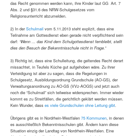
das Recht genommen werden kann, ihre Kinder laut GG Art. 7
Abs. 2 und §31.6 des NRW-Schulgesetzes vom
Religionsunterricht abzumelden.
2) In der
Schulmail
vom 5.11.2013 steht explizit, dass eine
Teilnahme am Gottesdienst eben gerade nicht verpflichtend sein
darf:
“Wenn … das Kind dem Schulgottesdienst fernbleibt, stellt
dies den Besuch der Bekenntnisschule nicht in Frage.”
3) Richtig ist, dass eine Schulleitung, die geltendes Recht derart
missachtet, in Teufels Küche gut aufgehoben wäre. Zu ihrer
Verteidigung ist aber zu sagen, dass die Regelungen in
Schulgesetz, Ausbildungsordnung Grundschule (AO-GS), der
Verwaltungsanordnung zu AO-GS (VVz-AOGS) und jetzt auch
noch die “Schulmail” sich teilweise widersprechen. Immer wieder
kommt es zu Streitfällen, die gerichtlich geklärt werden müssen.
Kein Wunder, dass
es viele Grundschulen ohne Leitung gibt
.
Übrigens gibt es in Nordrhein-Westfalen
75 Kommunen
, in denen
es ausschließlich Bekenntnisschulen gibt. Ändern kann diese
Situation einzig der Landtag von Nordrhein-Westfalen. Eine