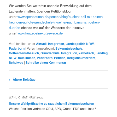
Wir werden Sie weiterhin über die Entwicklung auf dem
Laufenden halten, über den Petitionsblog
unter
www.openpetition.de/
petition/blog/buelent-soll-
mit-seinen-
freunden-auf-die-
grundschule-in-seiner-
nachbarschaft-gehen-
duerfen
ebenso wie auf der Webseite der Initiative
unter
www.kurzebeinekurzewege.de
Veröffentlicht unter
Aktuell
,
Integration
,
Landespolitik NRW
,
Paderborn
|
Verschlagwortet mit
Bekenntnisschule
,
Gottesdienstbesuch
,
Grundschule
,
Integration
,
katholisch
,
Landtag
NRW
,
muslimisch
,
Paderborn
,
Petition
,
Religionsunterricht
,
Schulweg
|
Schreibe einen Kommentar
Beitragsnavigation
←
Ältere Beiträge
WAHL-O-MAT NRW 2022
Unsere Wahlprüfsteine zu staatlichen Bekenntnisschulen
Welche Position vertreten CDU, SPD, Grüne, FDP und Linke?