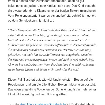
Familie könnte aber, zumindest theoretisch, eben so gut
bekenntnislos, jüdisch, oder hinduistisch sein. Das Kind besucht
die zweite oder dritte Klasse einer der beiden Bekenntnisschulen.
Vom Religionsunterricht war es bislang befreit, schließlich gehört
es dem Schulbekenntnis nicht an.
“Heute Morgen hat die Schulleiterin den Vater zu sich zitiert und ihm
mitgeteilt, dass das Kind künftig am Religionsunterricht und am
Gottesdienst teilnehmen müsse und zeigte ihm die Schulmail des
Ministeriums. Es gebe eine Gemeinschaftsschule in der Nachbarstadt,
die mit dem Bus zumutbar zu erreichen sei. Der Vater ist standhaft
geblieben. Am Ende hat die Schulleiterin erst eingelenkt, nachdem
der Vater mit großem Aufsehen (Presse und Rechtsweg) gedroht hat.
Aber sie bat um Diskretion: Wenn das Schulamt dies erfahre, komme
sie in Teufels Küche und könne nichts mehr für ihn tun.”
Dieser Fall illustriert gut, wie viel Unsicherheit in Bezug auf die
Regelungen rund um die öffentlichen Bekenntnisschulen besteht.
Das oben angeführte Vorgehen der Schulleitung ist in mehrfacher
Hinsicht fragwürdig und rechtlich angreifbar.
1) In der
Ausbildungsordnung Grundschule
ist für die Aufnahme