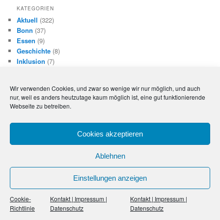
KATEGORIEN
Aktuell
(322)
Bonn
(37)
Essen
(9)
Geschichte
(8)
Inklusion
(7)
Integration
(63)
Kirchenpositionen
(48)
Wir verwenden Cookies, und zwar so wenige wir nur möglich, und auch
Köln
(1)
nur, weil es anders heutzutage kaum möglich ist, eine gut funktionierende
Landespolitik NRW
(114)
Webseite zu betreiben.
Lehrkräfte an Bekenntnisschulen
(54)
Mönchengladbach
(7)
Niedersachsen
(16)
Cookies akzeptieren
Paderborn
(20)
Rechtliches
(3)
Ablehnen
Über den Tellerrand geguckt
(16)
Umwandlungen
(150)
Einstellungen anzeigen
Cookie-
Kontakt | Impressum |
Kontakt | Impressum |
Richtlinie
Datenschutz
Datenschutz
Kontakt | Impressum | Datenschutz
Stolz präsentiert von WordPress