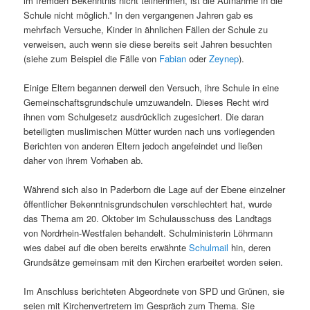
im fremden Bekenntnis nicht teilnehmen, ist die Aufnahme in die
Schule nicht möglich.” In den vergangenen Jahren gab es
mehrfach Versuche, Kinder in ähnlichen Fällen der Schule zu
verweisen, auch wenn sie diese bereits seit Jahren besuchten
(siehe zum Beispiel die Fälle von
Fabian
oder
Zeynep
).
Einige Eltern begannen derweil den Versuch, ihre Schule in eine
Gemeinschaftsgrundschule umzuwandeln. Dieses Recht wird
ihnen vom Schulgesetz ausdrücklich zugesichert. Die daran
beteiligten muslimischen Mütter wurden nach uns vorliegenden
Berichten von anderen Eltern jedoch angefeindet und ließen
daher von ihrem Vorhaben ab.
Während sich also in Paderborn die Lage auf der Ebene einzelner
öffentlicher Bekenntnisgrundschulen verschlechtert hat, wurde
das Thema am 20. Oktober im Schulausschuss des Landtags
von Nordrhein-Westfalen behandelt. Schulministerin Löhrmann
wies dabei auf die oben bereits erwähnte
Schulmail
hin, deren
Grundsätze gemeinsam mit den Kirchen erarbeitet worden seien.
Im Anschluss berichteten Abgeordnete von SPD und Grünen, sie
seien mit Kirchenvertretern im Gespräch zum Thema. Sie