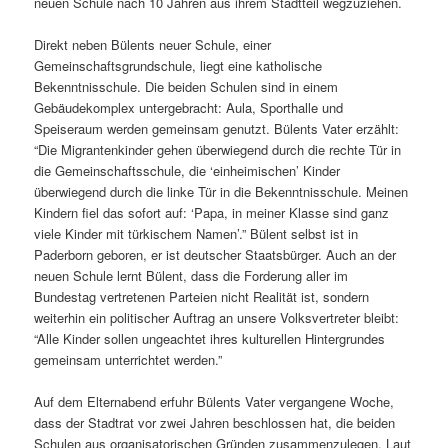
neuen Schule nach 10 Jahren aus ihrem Stadtteil wegzuziehen.
Direkt neben Bülents neuer Schule, einer
Gemeinschaftsgrundschule, liegt eine katholische
Bekenntnisschule. Die beiden Schulen sind in einem
Gebäudekomplex untergebracht: Aula, Sporthalle und
Speiseraum werden gemeinsam genutzt. Bülents Vater erzählt:
“Die Migrantenkinder gehen überwiegend durch die rechte Tür in
die Gemeinschaftsschule, die ‘einheimischen’ Kinder
überwiegend durch die linke Tür in die Bekenntnisschule. Meinen
Kindern fiel das sofort auf: ‘Papa, in meiner Klasse sind ganz
viele Kinder mit türkischem Namen’.” Bülent selbst ist in
Paderborn geboren, er ist deutscher Staatsbürger. Auch an der
neuen Schule lernt Bülent, dass die Forderung aller im
Bundestag vertretenen Parteien nicht Realität ist, sondern
weiterhin ein politischer Auftrag an unsere Volksvertreter bleibt:
“Alle Kinder sollen ungeachtet ihres kulturellen Hintergrundes
gemeinsam unterrichtet werden.”
Auf dem Elternabend erfuhr Bülents Vater vergangene Woche,
dass der Stadtrat vor zwei Jahren beschlossen hat, die beiden
Schulen aus organisatorischen Gründen zusammenzulegen. Laut