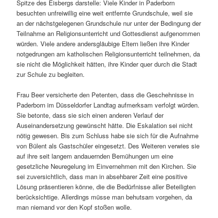
Spitze des Eisbergs darstelle: Viele Kinder in Paderborn
besuchten unfreiwillig eine weit entfernte Grundschule, weil sie
an der nächstgelegenen Grundschule nur unter der Bedingung der
Teilnahme an Religionsunterricht und Gottesdienst aufgenommen
würden. Viele andere andersgläubige Eltern ließen ihre Kinder
notgedrungen am katholischen Religionsunterricht teilnehmen, da
sie nicht die Möglichkeit hätten, ihre Kinder quer durch die Stadt
zur Schule zu begleiten.
Frau Beer versicherte den Petenten, dass die Geschehnisse in
Paderborn im Düsseldorfer Landtag aufmerksam verfolgt würden.
Sie betonte, dass sie sich einen anderen Verlauf der
Auseinandersetzung gewünscht hätte. Die Eskalation sei nicht
nötig gewesen. Bis zum Schluss habe sie sich für die Aufnahme
von Bülent als Gastschüler eingesetzt. Des Weiteren verwies sie
auf ihre seit langem andauernden Bemühungen um eine
gesetzliche Neuregelung im Einvernehmen mit den Kirchen. Sie
sei zuversichtlich, dass man in absehbarer Zeit eine positive
Lösung präsentieren könne, die die Bedürfnisse aller Beteiligten
berücksichtige. Allerdings müsse man behutsam vorgehen, da
man niemand vor den Kopf stoßen wolle.