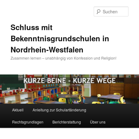
Zum
Zum
Inhalt
sekundären
Such
wechseln
Inhalt
wechseln
Schluss mit
Bekenntnisgrundschulen in
Nordrhein-Westfalen
Zusammen lernen – unabhängig von Konfession und Religion!
Hauptmenü
Aktuell
Anleitung zur Schulartänderung
Rechtsgrundlagen
Berichterstattung
Über uns