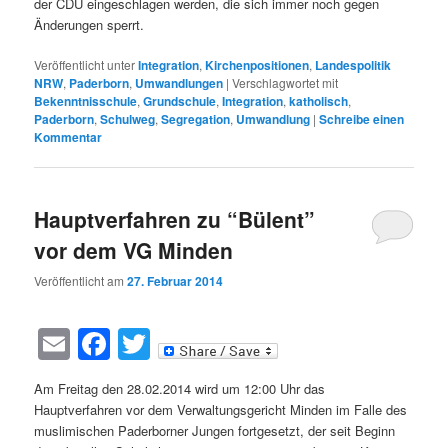
der CDU eingeschlagen werden, die sich immer noch gegen
Änderungen sperrt.
Veröffentlicht unter
Integration
,
Kirchenpositionen
,
Landespolitik
NRW
,
Paderborn
,
Umwandlungen
|
Verschlagwortet mit
Bekenntnisschule
,
Grundschule
,
Integration
,
katholisch
,
Paderborn
,
Schulweg
,
Segregation
,
Umwandlung
|
Schreibe einen
Kommentar
Hauptverfahren zu “Bülent”
vor dem VG Minden
Veröffentlicht am
27. Februar 2014
Email
Facebook
Twitter
Am Freitag den 28.02.2014 wird um 12:00 Uhr das
Hauptverfahren vor dem Verwaltungsgericht Minden im Falle des
muslimischen Paderborner Jungen fortgesetzt, der seit Beginn