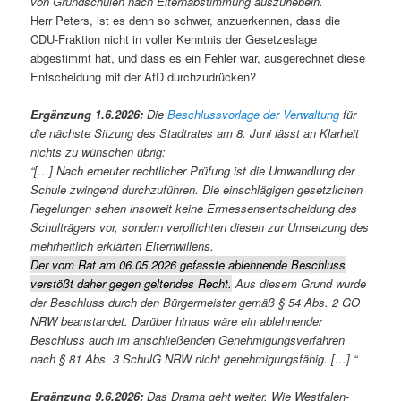
von Grundschulen nach Elternabstimmung auszuhebeln.
Herr Peters, ist es denn so schwer, anzuerkennen, dass die
CDU-Fraktion nicht in voller Kenntnis der Gesetzeslage
abgestimmt hat, und dass es ein Fehler war, ausgerechnet diese
Entscheidung mit der AfD durchzudrücken?
Ergänzung 1.6.2026:
Die
Beschlussvorlage der Verwaltung
für
die nächste Sitzung des Stadtrates am 8. Juni lässt an Klarheit
nichts zu wünschen übrig:
“[…] Nach erneuter rechtlicher Prüfung ist die Umwandlung der
Schule zwingend durchzuführen. Die einschlägigen gesetzlichen
Regelungen sehen insoweit keine Ermessensentscheidung des
Schulträgers vor, sondern verpflichten diesen zur Umsetzung des
mehrheitlich erklärten Elternwillens.
Der vom Rat am 06.05.2026 gefasste ablehnende Beschluss
verstößt daher gegen geltendes Recht.
Aus diesem Grund wurde
der Beschluss durch den Bürgermeister gemäß § 54 Abs. 2 GO
NRW beanstandet. Darüber hinaus wäre ein ablehnender
Beschluss auch im anschließenden Genehmigungsverfahren
nach § 81 Abs. 3 SchulG NRW nicht genehmigungsfähig. […] “
Ergänzung 9.6.2026:
Das Drama geht weiter. Wie Westfalen-