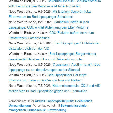
Westfalen-Blatt, 9.6.2026,
Bekenntnisschule: Schulministerium
soll über möglichen Verfahrensfehler entscheiden
Neue Westfälische, 9.6.2026,
Ministerium überprüft jetzt
Elternvotum im Bad Lippspringer Schulstreit
Neue Westfälische, 22.5.2026,
Grundschulstreit in Bad
Lippspringe: CDU erklärt Ablehnung des Eltern-Votums
Westfalen-Blatt, 21.5.2026,
CDU-Fraktion äußert sich zum
umstrittenen Ratsbeschluss
Neue Westfälische, 19.5.2026,
Bad Lippspringer CDU-Ratsfrau
distanziert sich von der AfD
Westfalen-Blatt, 13.5.2026,
Bad Lippspringes Bürgermeister
beanstandet Ratsbeschluss zur Bekenntnisschule
Neue Westfälische, 8.5.2026,
Creuzmann: Abstimmung in Bad
Lippspringe ist ein demokratiepolitischer Skandal
Westfalen-Blatt, 7.5.2026,
Bad Lippspringer Rat kippt
Elternvotum: Bekenntnis-Grundschule soll bleiben
Neue Westfälische, 7.5.2026,
Bekenntnisschule: CDU und AfD
stellen sich in Bad Lippspringe gegen den Elternwillen
Veröffentlicht unter
Aktuell
,
Landespolitik NRW
,
Rechtliches
,
Umwandlungen
|
Verschlagwortet mit
Bekenntnisschule
,
evangelisch
,
Grundschule
,
Umwandlung