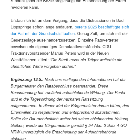
Stadtrat (oder die Bezirksregierung) die Entscheidung der Eltern
revidieren kann.
Erstaunlich ist an dem Vorgang, dass die Diskussionen in Bad
Lippspringe schon lange andauern,
bereits 2025 beschäftigte sich
der Rat mit der Grundschulsituation
. Genug Zeit, um sich mit der
Gesetzeslage auseinanderzusetzen. Einzelne Ratsvertreter
beweisen ein eigenartiges Demokratieverständnis. CDU-
Fraktionsvorsitzender Marius Peters wird in der Neuen
Westfälischen zitiert:
“Die Stadt muss als Träger weiterhin die
christlichen Werte vorgeben dürfen.”
Ergänzung 13.5.:
Nach uns vorliegenden Informationen hat der
Bürgermeister den Ratsbeschluss beanstandet. Diese
Beanstandung hat zunächst aufschiebende Wirkung. Der Punkt
wird in die Tagesordnung der nächsten Ratssitzung
aufgenommen. In dieser wird der Bürgermeister darum bitten, den
Elternwillen zu respektieren und entsprechend abzustimmen.
Sollte der Rat mehrheitlich weiter bei seiner ablehnenden Haltung
bleiben, werde der Bürgermeister gemäß § 54 Abs. 2 Satz 4 GO
NRW unverzüglich die Entscheidung der Aufsichtsbehörde
einholen.