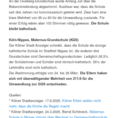
An der Overberg-Grundschule wurde Anfang Juli über die
Bekenntnisbindung abgestimmt. Auslöser war, dass die Schule
seit drei Jahren nur kommissarisch geleitet wird. Zwar kam eine
klare Mehrheit von 95 zu 60 für die Umwandlung zustande. Für
einen Erfolg wären aber 103 Stimmen nötig gewesen.
Die Schule
bleibt katholisch.
Köln-Nippes, Maternus-Grundschule (KGS)
Der Kölner Stadt-Anzeiger schreibt, dass die Schule die einzige
katholische Schule im Stadtteil Nippes ist, die anderen drei
Grundschulen sind Gemeinschaftsgrundschulen. Lediglich 26,5%
der Schülerinnen und Schüler sind römisch-katholisch. 55% der
Lehrkräfte sind nicht katholisch.
Die Abstimmung erfolgte von 24. bis 26 März.
Die Eltern haben
sich mit überwältigender Mehrheit von 211:6 für die
Umwandlung zur GGS entschieden.
Quellen:
* Kölner Stadtanzeiger, 17.6.2025,
Kölner Eltern wollen nicht
mehr, dass die Kirche die Regeln macht
* Kölner Stadtanzeiger, 24.3.2025, Bernd Schöneck,
Maternus-
Schule in Nippes stimmt über Wechsel zu Gemeinschaftsschule