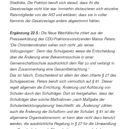
Stadträte. Die Fraktion beruft sich darauf, dass ihr die
Gesetzeslage nicht klar war. Immerhin distanzieren sich einzelne
Ratsmitglieder von der AfD und erklären, dass sie in voller
Kenntnis der Gesetzeslage anders abgestimmt hätten.
Ergänzung 22.5.:
Die Neue Westfälische zitiert aus der
Presseerklärung des CDU-Fraktionsvorsitzenden Marius Peters:
“Die Christdemokraten sehen sich nicht „als reines
Vollzugsorgan“. Denn das Schulgesetz weise die Entscheidung
über die Änderung einer Bekenntnisschule in einer
Gemeinschaftsschule ausdrücklich dem Rat zu und verlangt in
dem Zusammenhang eine Gesamtbetrachtung.”
Das ist falsch. Entscheidend ist allein der oben zitierte § 27 des
Schulgesetzes. Peters beruft sich vermutlich auf § 81. Dieser
regelt allgemein die Errichtung, Änderung und Auflösung von
Schulen durch den Schulträger. Dort ist festgehalten, dass der
Schulträger über solche Maßnahmen „nach Maßgabe der
Schulentwicklungsplanung“ beschließt; als „Änderung“ zählen
auch die Änderung der Schulform und der Schulart. § 81 ist die
allgemeine Organisationsnorm; er kann aber nicht dazu benutzt
werden, die ausdrückliche Regelung in § 27 für die Umwandlung