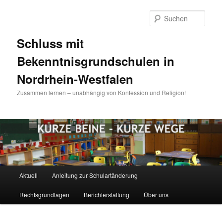
Zum
Zum
Inhalt
sekundären
Such
wechseln
Inhalt
wechseln
Schluss mit
Bekenntnisgrundschulen in
Nordrhein-Westfalen
Zusammen lernen – unabhängig von Konfession und Religion!
Hauptmenü
Aktuell
Anleitung zur Schulartänderung
Rechtsgrundlagen
Berichterstattung
Über uns