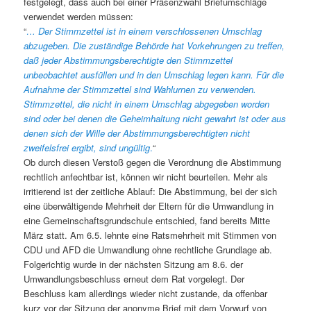
festgelegt, dass auch bei einer Präsenzwahl Briefumschläge
verwendet werden müssen:
“
… Der Stimmzettel ist in einem verschlossenen Umschlag
abzugeben. Die zuständige Behörde hat Vorkehrungen zu treffen,
daß jeder Abstimmungsberechtigte den Stimmzettel
unbeobachtet ausfüllen und in den Umschlag legen kann. Für die
Aufnahme der Stimmzettel sind Wahlurnen zu verwenden.
Stimmzettel, die nicht in einem Umschlag abgegeben worden
sind oder bei denen die Geheimhaltung nicht gewahrt ist oder aus
denen sich der Wille der Abstimmungsberechtigten nicht
zweifelsfrei ergibt, sind ungültig
.
“
Ob durch diesen Verstoß gegen die Verordnung die Abstimmung
rechtlich anfechtbar ist, können wir nicht beurteilen. Mehr als
irritierend ist der zeitliche Ablauf: Die Abstimmung, bei der sich
eine überwältigende Mehrheit der Eltern für die Umwandlung in
eine Gemeinschaftsgrundschule entschied, fand bereits Mitte
März statt. Am 6.5. lehnte eine Ratsmehrheit mit Stimmen von
CDU und AFD die Umwandlung ohne rechtliche Grundlage ab.
Folgerichtig wurde in der nächsten Sitzung am 8.6. der
Umwandlungsbeschluss erneut dem Rat vorgelegt. Der
Beschluss kam allerdings wieder nicht zustande, da offenbar
kurz vor der Sitzung der anonyme Brief mit dem Vorwurf von